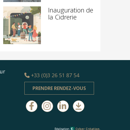
Inauguration de
la Cidrerie
ur
+33 (0)3 26 51 87 54
PRENDRE RENDEZ-VOUS
Réalisation
Cyber Création.