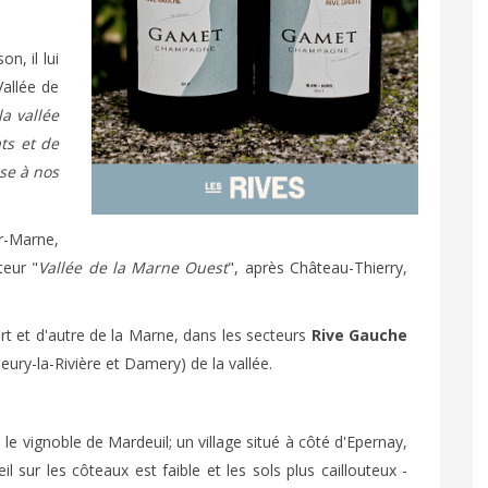
n, il lui
Vallée de
a vallée
ts et de
sse à nos
r-Marne,
teur "
Vallée de la Marne Ouest
", après Château-Thierry,
t et d'autre de la Marne, dans les secteurs
Rive Gauche
eury-la-Rivière et Damery) de la vallée.
e vignoble de Mardeuil; un village situé à côté d'Epernay,
l sur les côteaux est faible et les sols plus caillouteux -